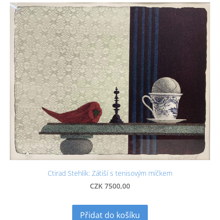
Ctirad Stehlík: Zátiší s tenisovým míčkem
CZK 7500,00
Přidat do košíku