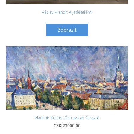
Václav Filandr: A jedéééém!
Zobrazit
Vladimír Kristin: Ostrava ze Slezské
CZK 23000,00