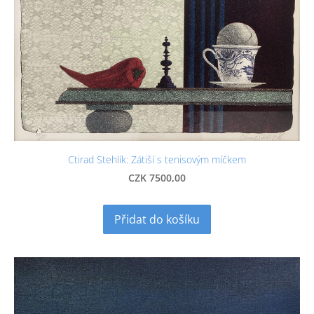
Ctirad Stehlík: Zátiší s tenisovým míčkem
CZK 7500,00
Přidat do košíku