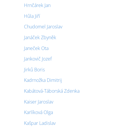
Hrnčárek Jan
Hůla Jiří
Chudomel Jaroslav
Janáček Zbyněk
Janeček Ota
Jankovič Jozef
Jirků Boris
Kadrnožka Dimitrij
Kabátová-Táborská Zdenka
Kaiser Jaroslav
Karlíková Olga
Kašpar Ladislav