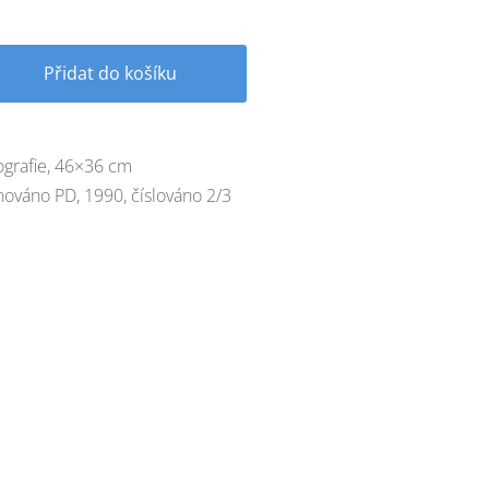
Přidat do košíku
ografie, 46×36 cm
nováno PD, 1990, číslováno 2/3