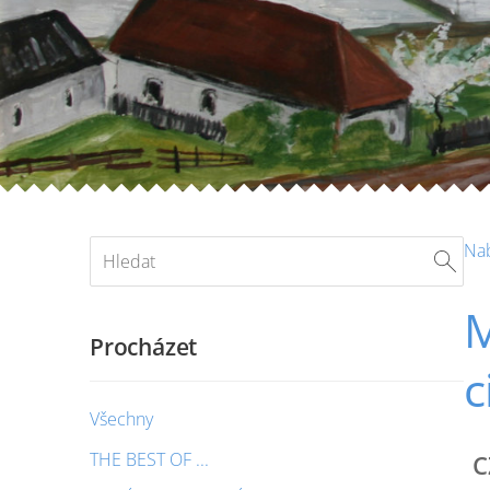
Na
M
Procházet
c
Všechny
THE BEST OF ...
C