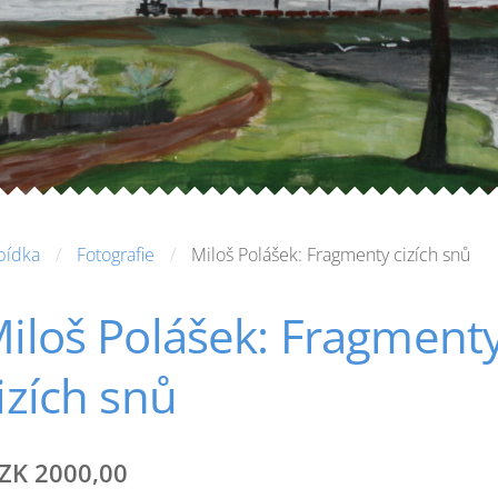
bídka
Fotografie
Miloš Polášek: Fragmenty cizích snů
iloš Polášek: Fragment
izích snů
ZK 2000,00