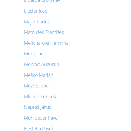
Liberda Bronislav
Liesler Josef
Majer Luděk
Matoušek František
Melicharová Hermína
Merta Jan
Mervart Augustin
Meško Marián
Mézl Zdeněk
Mlčoch Zdeněk
Nepraš Jakub
Mühlbauer Pavel
Nešleha Pavel