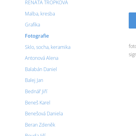
RENÁTA TROPKOVÁ
Malba, kresba
Grafika
Fotografie
fot
Sklo, socha, keramika
sig
Antonová Alena
Balabán Daniel
Balej Jan
Bednář Jiří
Beneš Karel
Benešová Daniela
Beran Zdeněk
Bouda Jiří