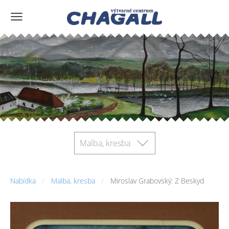
Malba, kresba
Nabídka
Malba, kresba
Miroslav Grabovský: Z Beskyd