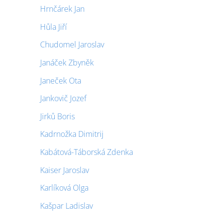
Hrnčárek Jan
Hůla Jiří
Chudomel Jaroslav
Janáček Zbyněk
Janeček Ota
Jankovič Jozef
Jirků Boris
Kadrnožka Dimitrij
Kabátová-Táborská Zdenka
Kaiser Jaroslav
Karlíková Olga
Kašpar Ladislav