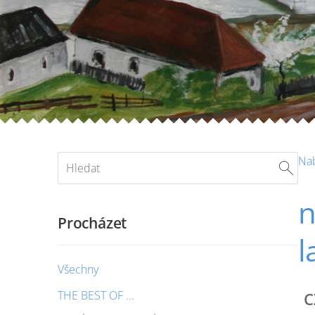
Na
n
Procházet
l
Všechny
THE BEST OF ...
C