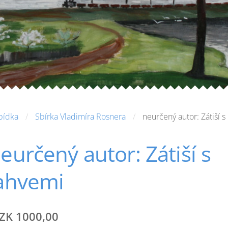
bídka
Sbírka Vladimíra Rosnera
neurčený autor: Zátiší s
eurčený autor: Zátiší s
ahvemi
ZK 1000,00