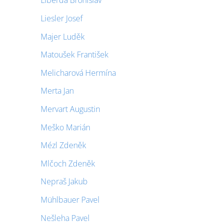
Liberda Bronislav
Liesler Josef
Majer Luděk
Matoušek František
Melicharová Hermína
Merta Jan
Mervart Augustin
Meško Marián
Mézl Zdeněk
Mlčoch Zdeněk
Nepraš Jakub
Mühlbauer Pavel
Nešleha Pavel