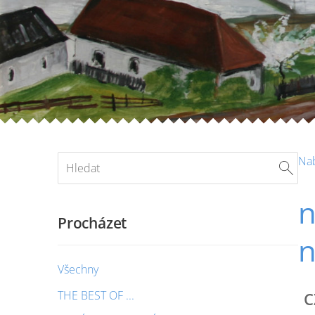
Na
n
Procházet
n
Všechny
THE BEST OF ...
C