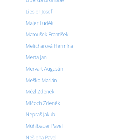
Liberda Bronislav
Liesler Josef
Majer Luděk
Matoušek František
Melicharová Hermína
Merta Jan
Mervart Augustin
Meško Marián
Mézl Zdeněk
Mlčoch Zdeněk
Nepraš Jakub
Mühlbauer Pavel
Nešleha Pavel