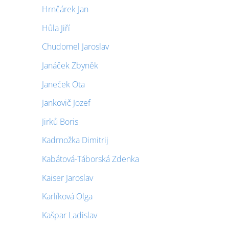
Hrnčárek Jan
Hůla Jiří
Chudomel Jaroslav
Janáček Zbyněk
Janeček Ota
Jankovič Jozef
Jirků Boris
Kadrnožka Dimitrij
Kabátová-Táborská Zdenka
Kaiser Jaroslav
Karlíková Olga
Kašpar Ladislav