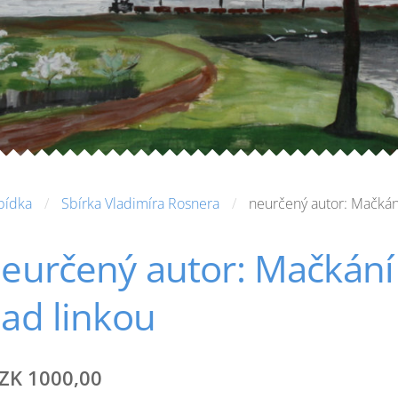
bídka
Sbírka Vladimíra Rosnera
neurčený autor: Mačkán
eurčený autor: Mačkání
ad linkou
ZK 1000,00