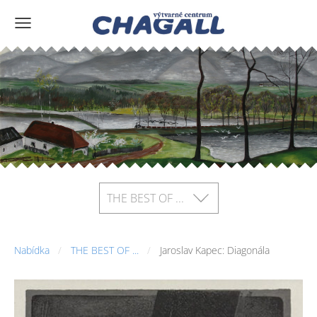
THE BEST OF ...
Nabídka
THE BEST OF ...
Jaroslav Kapec: Diagonála