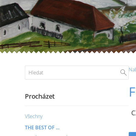
Na
F
Procházet
C
Všechny
THE BEST OF ...