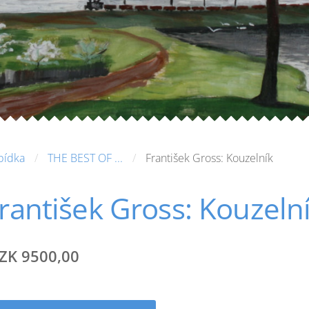
bídka
THE BEST OF ...
František Gross: Kouzelník
rantišek Gross: Kouzeln
ZK 9500,00