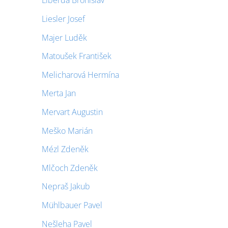
Liberda Bronislav
Liesler Josef
Majer Luděk
Matoušek František
Melicharová Hermína
Merta Jan
Mervart Augustin
Meško Marián
Mézl Zdeněk
Mlčoch Zdeněk
Nepraš Jakub
Mühlbauer Pavel
Nešleha Pavel