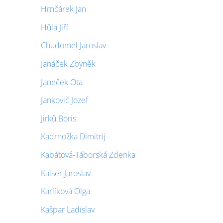
Hrnčárek Jan
Hůla Jiří
Chudomel Jaroslav
Janáček Zbyněk
Janeček Ota
Jankovič Jozef
Jirků Boris
Kadrnožka Dimitrij
Kabátová-Táborská Zdenka
Kaiser Jaroslav
Karlíková Olga
Kašpar Ladislav