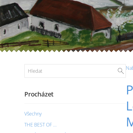
Na
P
Procházet
L
Všechny
M
THE BEST OF ...