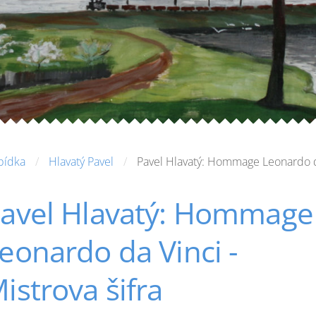
bídka
Hlavatý Pavel
Pavel Hlavatý: Hommage Leonardo da 
avel Hlavatý: Hommage
eonardo da Vinci -
istrova šifra