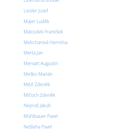
Liberda Bronislav
Liesler Josef
Majer Luděk
Matoušek František
Melicharová Hermína
Merta Jan
Mervart Augustin
Meško Marián
Mézl Zdeněk
Mlčoch Zdeněk
Nepraš Jakub
Mühlbauer Pavel
Nešleha Pavel