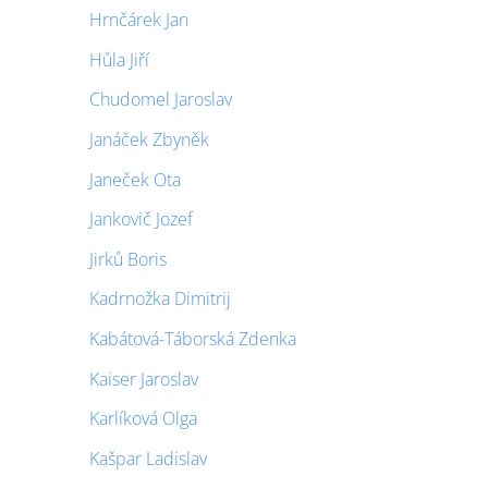
Hrnčárek Jan
Hůla Jiří
Chudomel Jaroslav
Janáček Zbyněk
Janeček Ota
Jankovič Jozef
Jirků Boris
Kadrnožka Dimitrij
Kabátová-Táborská Zdenka
Kaiser Jaroslav
Karlíková Olga
Kašpar Ladislav