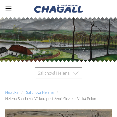
Salichová Helena
Nabídka
Salichová Helena
Helena Salichová: Válkou postižené Slezsko: Velká Polom