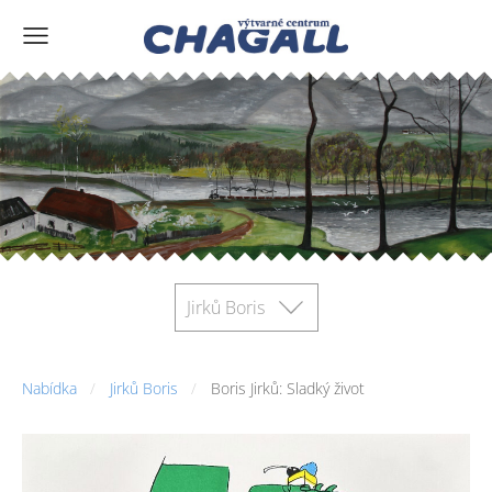
Jirků Boris
Nabídka
Jirků Boris
Boris Jirků: Sladký život