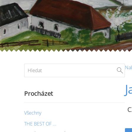
Na
J
Procházet
C
Všechny
THE BEST OF ...