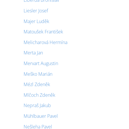
Liberda Bronislav
Liesler Josef
Majer Luděk
Matoušek František
Melicharová Hermína
Merta Jan
Mervart Augustin
Meško Marián
Mézl Zdeněk
Mlčoch Zdeněk
Nepraš Jakub
Mühlbauer Pavel
Nešleha Pavel