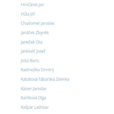
Hrnčárek Jan
Hůla Jiří
Chudomel Jaroslav
Janáček Zbyněk
Janeček Ota
Jankovič Jozef
Jirků Boris
Kadrnožka Dimitrij
Kabátová-Táborská Zdenka
Kaiser Jaroslav
Karlíková Olga
Kašpar Ladislav