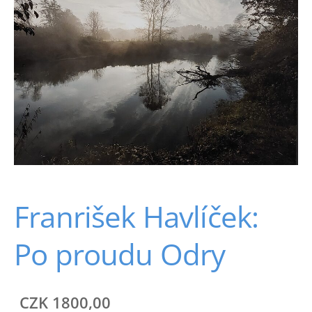
Franrišek Havlíček:
Po proudu Odry
CZK 1800,00