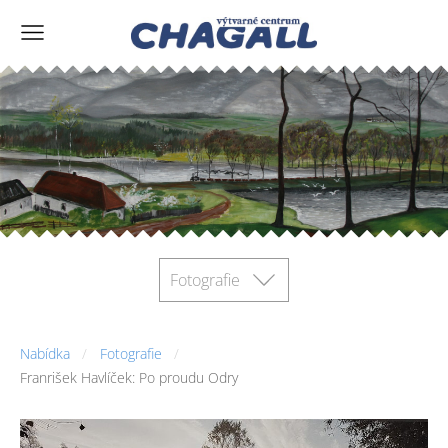
Fotografie
Nabídka
Fotografie
Franrišek Havlíček: Po proudu Odry