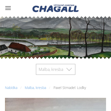
Malba, kresba
Nabídka
Malba, kresba
Pavel Strnadel: Loďky