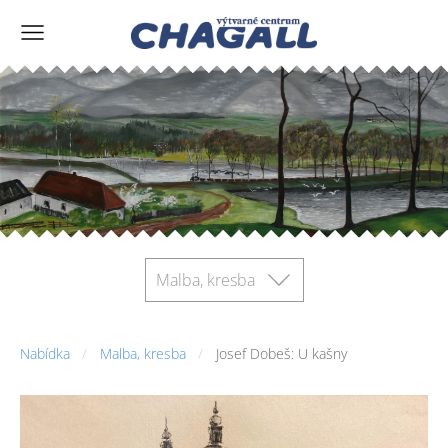
Malba, kresba
Nabídka
Malba, kresba
Josef Dobeš: U kašny